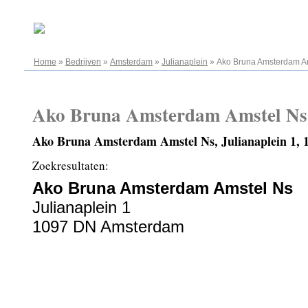
07.08.2026
Home
»
Bedrijven
»
Amsterdam
»
Julianaplein
»
Ako Bruna Amsterdam A
Ako Bruna Amsterdam Amstel Ns
Ako Bruna Amsterdam Amstel Ns, Julianaplein 1,
Zoekresultaten:
Ako Bruna Amsterdam Amstel Ns
Julianaplein 1
1097 DN Amsterdam