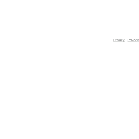
Privacy
|
Privacy