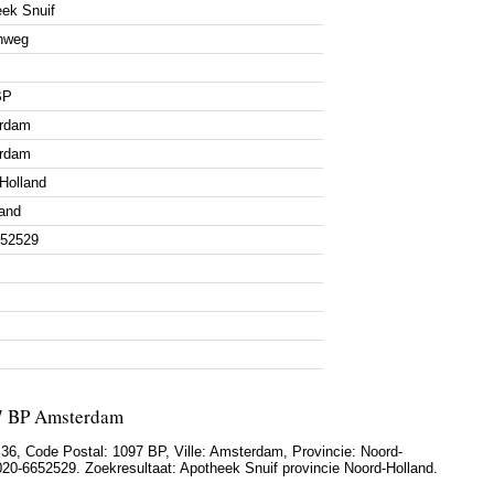
ek Snuif
nweg
BP
rdam
rdam
Holland
and
652529
7 BP Amsterdam
 36
, Code Postal:
1097 BP
, Ville:
Amsterdam
, Provincie:
Noord-
020-6652529
. Zoekresultaat: Apotheek Snuif provincie Noord-Holland.