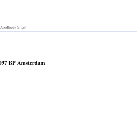
»
Apotheek Snuif
1097 BP Amsterdam