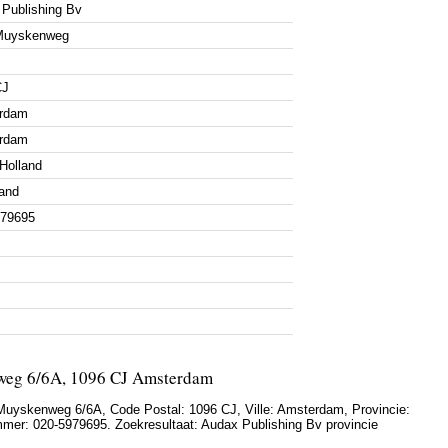
Publishing Bv
Muyskenweg
CJ
rdam
rdam
Holland
and
979695
weg 6/6A, 1096 CJ Amsterdam
Muyskenweg 6/6A
, Code Postal:
1096 CJ
, Ville:
Amsterdam
, Provincie:
mmer:
020-5979695
. Zoekresultaat: Audax Publishing Bv provincie