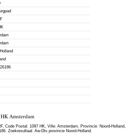
v
urgpad
RF
HK
rdam
rdam
Holland
and
926186
7 HK Amsterdam
RF
, Code Postal:
1097 HK
, Ville:
Amsterdam
, Provincie:
Noord-Holland
,
186
. Zoekresultaat: Aw-Dtv provincie Noord-Holland.