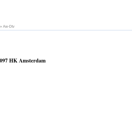
»
Aw-Dtv
 1097 HK Amsterdam