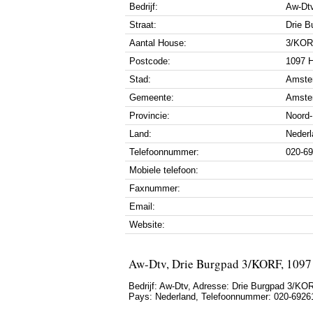
Bedrijf:
Aw-Dt
Straat:
Drie B
Aantal House:
3/KO
Postcode:
1097 
Stad:
Amste
Gemeente:
Amste
Provincie:
Noord-
Land:
Nederl
Telefoonnummer:
020-6
Mobiele telefoon:
Faxnummer:
Email:
Website:
Aw-Dtv, Drie Burgpad 3/KORF, 109
Bedrijf:
Aw-Dtv
,
Adresse:
Drie Burgpad 3/KO
Pays:
Nederland
,
Telefoonnummer:
020-6926