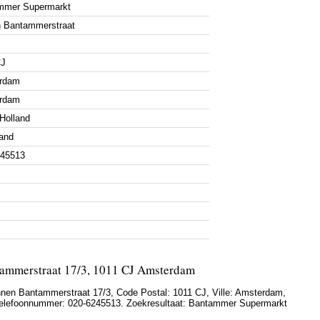
mmer Supermarkt
n Bantammerstraat
CJ
rdam
rdam
Holland
and
245513
ammerstraat 17/3, 1011 CJ Amsterdam
nnen Bantammerstraat 17/3
, Code Postal:
1011 CJ
, Ville:
Amsterdam
,
elefoonnummer:
020-6245513
. Zoekresultaat: Bantammer Supermarkt