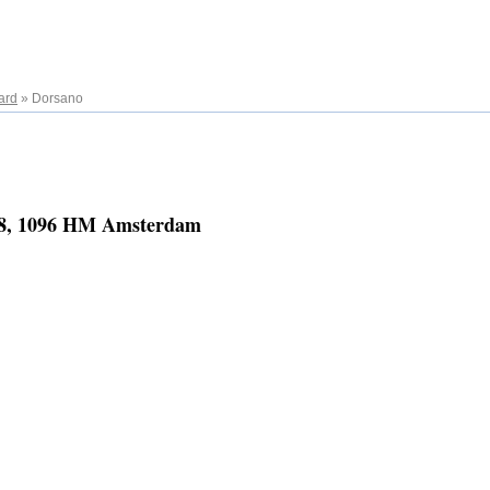
ard
»
Dorsano
88, 1096 HM Amsterdam