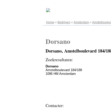
08.08.2026
Home
»
Bedrijven
»
Amsterdam
»
Amstelboulev
Dorsano
Dorsano, Amstelboulevard 184/1
Zoekresultaten:
Dorsano
Amstelboulevard 184/188
1096 HM Amsterdam
Contacter: