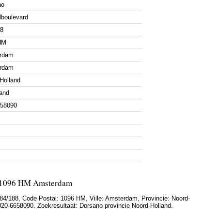
no
boulevard
88
HM
rdam
rdam
Holland
and
658090
, 1096 HM Amsterdam
84/188
, Code Postal:
1096 HM
, Ville:
Amsterdam
, Provincie:
Noord-
020-6658090
. Zoekresultaat: Dorsano provincie Noord-Holland.