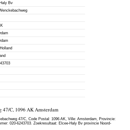
Haly Bv
. Wenckebachweg
AK
rdam
rdam
Holland
and
243703
eg 47/C, 1096 AK Amsterdam
kebachweg 47/C
, Code Postal:
1096 AK
, Ville:
Amsterdam
, Provincie:
mmer:
020-6243703
. Zoekresultaat: Elcee-Haly Bv provincie Noord-