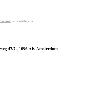
ebachweg
»
Elcee-Haly Bv
chweg 47/C, 1096 AK Amsterdam