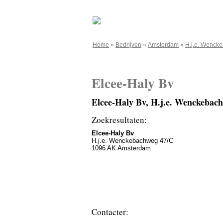
08.08.2026
Home
»
Bedrijven
»
Amsterdam
»
H.j.e. Wenck
Elcee-Haly Bv
Elcee-Haly Bv, H.j.e. Wenckeba
Zoekresultaten:
Elcee-Haly Bv
H.j.e. Wenckebachweg 47/C
1096 AK Amsterdam
Contacter: