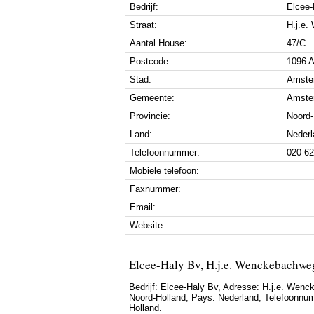
Bedrijf:
Elcee-
Straat:
H.j.e
Aantal House:
47/C
Postcode:
1096 
Stad:
Amste
Gemeente:
Amste
Provincie:
Noord-
Land:
Nederl
Telefoonnummer:
020-6
Mobiele telefoon:
Faxnummer:
Email:
Website:
Elcee-Haly Bv, H.j.e. Wenckebachw
Bedrijf:
Elcee-Haly Bv
,
Adresse:
H.j.e. Wenc
Noord-Holland
, Pays:
Nederland
,
Telefoonnu
Holland.