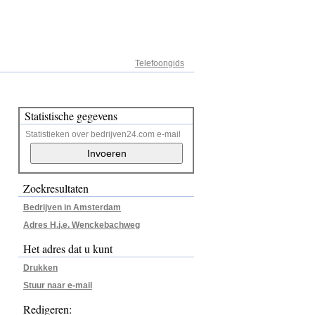
Adresregister
Telefoongids
Statistische gegevens
Statistieken over bedrijven24.com e-mail
Zoekresultaten
Bedrijven in Amsterdam
Adres H.j.e. Wenckebachweg
Het adres dat u kunt
Drukken
Stuur naar e-mail
Redigeren: