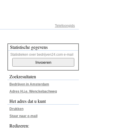
Adresregister
Telefoongids
Statistische gegevens
Statistieken over bedrijven24.com e-mail
Zoekresultaten
Bedrijven in Amsterdam
Adres H.j.e. Wenckebachweg
Het adres dat u kunt
Drukken
Stuur naar e-mail
Redigeren: