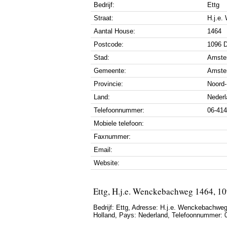
Bedrijf:
Ettg
Straat:
H.j.e
Aantal House:
1464
Postcode:
1096 
Stad:
Amste
Gemeente:
Amste
Provincie:
Noord-
Land:
Nederl
Telefoonnummer:
06-41
Mobiele telefoon:
Faxnummer:
Email:
Website:
Ettg, H.j.e. Wenckebachweg 1464, 
Bedrijf:
Ettg
,
Adresse:
H.j.e. Wenckebachweg
Holland
, Pays:
Nederland
,
Telefoonnummer: