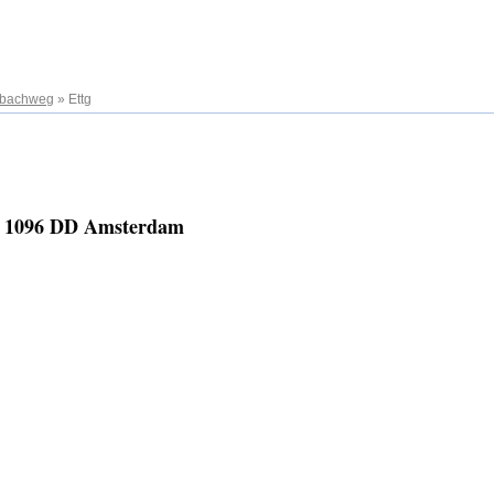
ebachweg
»
Ettg
4, 1096 DD Amsterdam