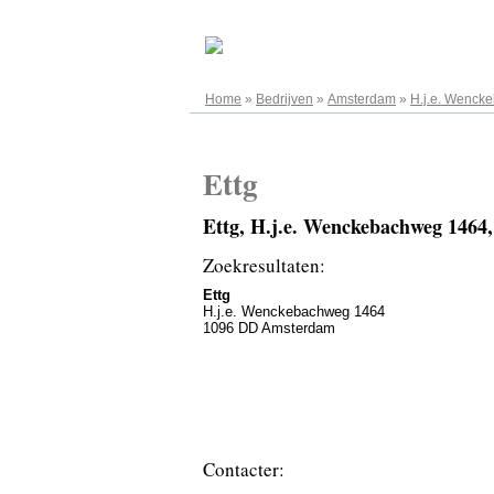
07.08.2026
Home
»
Bedrijven
»
Amsterdam
»
H.j.e. Wenck
Ettg
Ettg, H.j.e. Wenckebachweg 146
Zoekresultaten:
Ettg
H.j.e. Wenckebachweg 1464
1096 DD Amsterdam
Contacter: