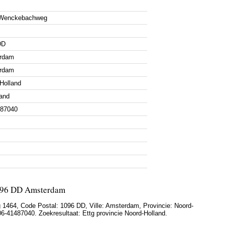
. Wenckebachweg
DD
rdam
rdam
Holland
and
487040
1096 DD Amsterdam
 1464
, Code Postal:
1096 DD
, Ville:
Amsterdam
, Provincie:
Noord-
06-41487040
. Zoekresultaat: Ettg provincie Noord-Holland.