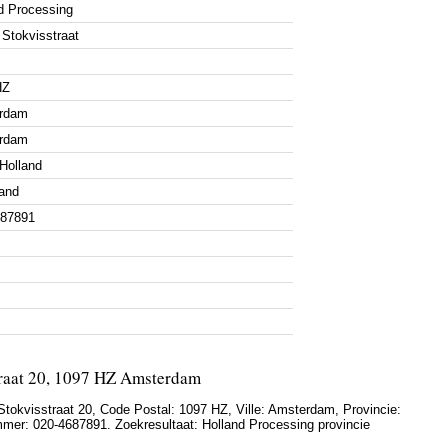
d Processing
Stokvisstraat
HZ
rdam
rdam
Holland
and
687891
traat 20, 1097 HZ Amsterdam
tokvisstraat 20
, Code Postal:
1097 HZ
, Ville:
Amsterdam
, Provincie:
mmer:
020-4687891
. Zoekresultaat: Holland Processing provincie