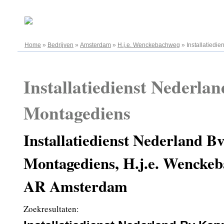
07.08.2026
Home
»
Bedrijven
»
Amsterdam
»
H.j.e. Wenckebachweg
»
Installatiedi
Installatiedienst Nederla
Montagediens
Installatiedienst Nederland B
Montagediens, H.j.e. Wenckeb
AR Amsterdam
Zoekresultaten: