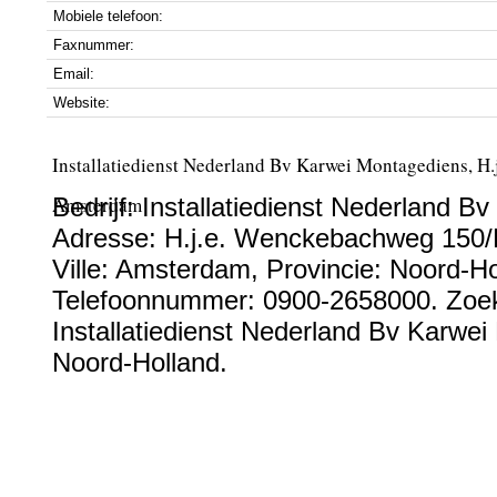
Mobiele telefoon:
Faxnummer:
Email:
Website:
Installatiedienst Nederland Bv Karwei Montagediens, H
Amsterdam
Bedrijf:
Installatiedienst Nederland B
Adresse:
H.j.e. Wenckebachweg 150/
Ville:
Amsterdam
, Provincie:
Noord-Ho
Telefoonnummer:
0900-2658000
. Zoe
Installatiedienst Nederland Bv Karwei
Noord-Holland.