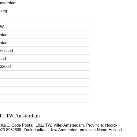
msterdam
burg
TW
rdam
rdam
Holland
and
932668
011 TW Amsterdam
 91/C
, Code Postal:
1011 TW
, Ville:
Amsterdam
, Provincie:
Noord-
020-8932668
. Zoekresultaat: Jaw Amsterdam provincie Noord-Holland.