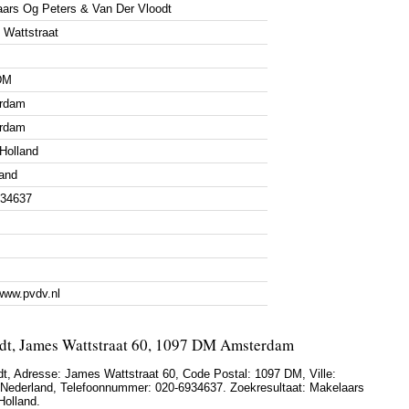
ars Og Peters & Van Der Vloodt
Wattstraat
DM
rdam
rdam
Holland
and
934637
/www.pvdv.nl
dt, James Wattstraat 60, 1097 DM Amsterdam
dt
,
Adresse:
James Wattstraat 60
, Code Postal:
1097 DM
, Ville:
Nederland
,
Telefoonnummer:
020-6934637
. Zoekresultaat: Makelaars
Holland.