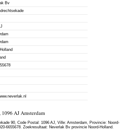
ak Bv
ndrechtsekade
AJ
rdam
rdam
Holland
and
655678
/www.neverlak.nl
0, 1096 AJ Amsterdam
ekade 90
, Code Postal:
1096 AJ
, Ville:
Amsterdam
, Provincie:
Noord-
020-6655678
. Zoekresultaat: Neverlak Bv provincie Noord-Holland.