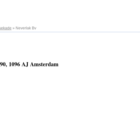
sekade
»
Neverlak Bv
 90, 1096 AJ Amsterdam