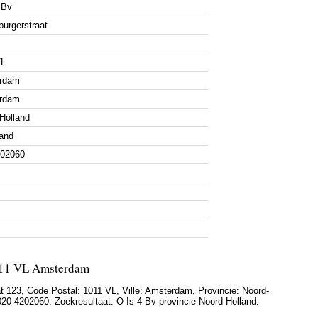
 Bv
urgerstraat
VL
rdam
rdam
Holland
and
202060
1011 VL Amsterdam
t 123
, Code Postal:
1011 VL
, Ville:
Amsterdam
, Provincie:
Noord-
020-4202060
. Zoekresultaat: O Is 4 Bv provincie Noord-Holland.