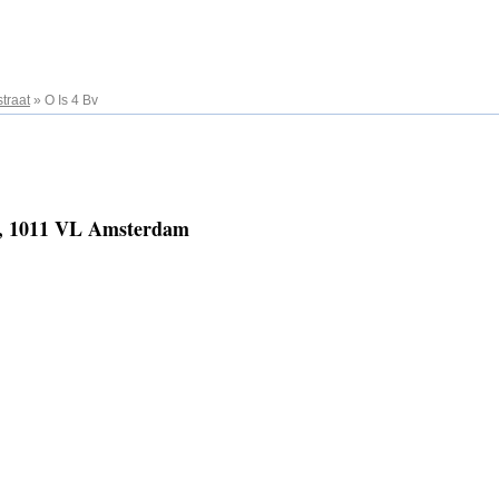
traat
»
O Is 4 Bv
3, 1011 VL Amsterdam