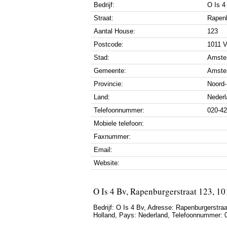
Bedrijf:
O Is 4
Straat:
Rapenb
Aantal House:
123
Postcode:
1011 
Stad:
Amste
Gemeente:
Amste
Provincie:
Noord-
Land:
Nederl
Telefoonnummer:
020-4
Mobiele telefoon:
Faxnummer:
Email:
Website:
O Is 4 Bv, Rapenburgerstraat 123, 
Bedrijf:
O Is 4 Bv
,
Adresse:
Rapenburgerstraa
Holland
, Pays:
Nederland
,
Telefoonnummer: