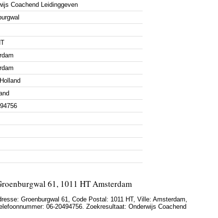
ijs Coachend Leidinggeven
burgwal
HT
rdam
rdam
Holland
and
494756
Groenburgwal 61, 1011 HT Amsterdam
dresse:
Groenburgwal 61
, Code Postal:
1011 HT
, Ville:
Amsterdam
,
elefoonnummer:
06-20494756
. Zoekresultaat: Onderwijs Coachend