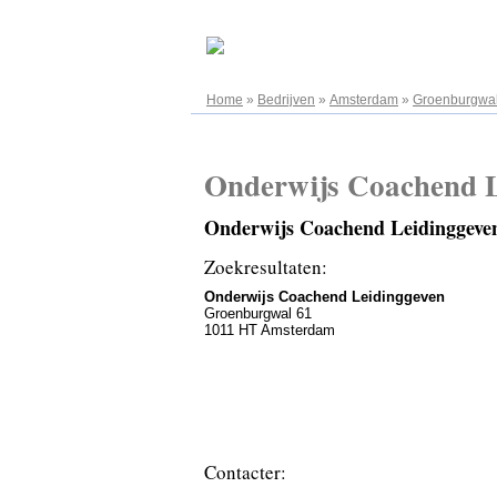
06.08.2026
Home
»
Bedrijven
»
Amsterdam
»
Groenburgwa
Onderwijs Coachend L
Onderwijs Coachend Leidinggeve
Zoekresultaten:
Onderwijs Coachend Leidinggeven
Groenburgwal 61
1011 HT Amsterdam
Contacter: