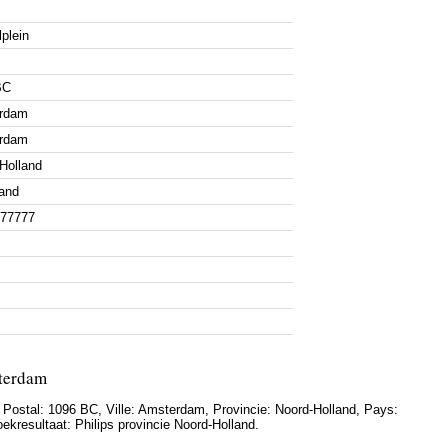
plein
BC
rdam
rdam
Holland
and
977777
sterdam
 Postal:
1096 BC
, Ville:
Amsterdam
, Provincie:
Noord-Holland
, Pays:
oekresultaat: Philips provincie Noord-Holland.