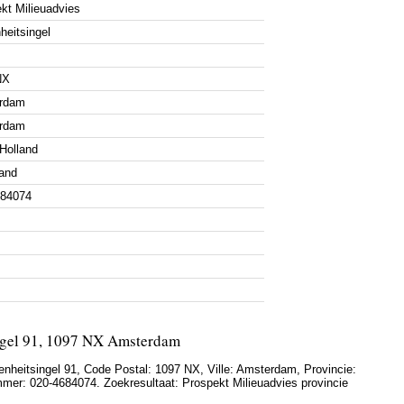
kt Milieuadvies
heitsingel
NX
rdam
rdam
Holland
and
684074
ingel 91, 1097 NX Amsterdam
enheitsingel 91
, Code Postal:
1097 NX
, Ville:
Amsterdam
, Provincie:
mmer:
020-4684074
. Zoekresultaat: Prospekt Milieuadvies provincie