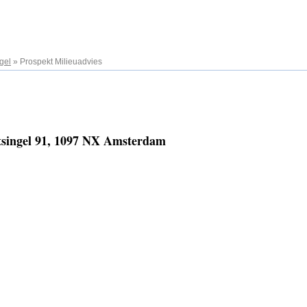
gel
»
Prospekt Milieuadvies
itsingel 91, 1097 NX Amsterdam