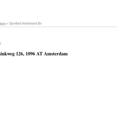
kweg
»
Sportled Nederland Bv
v
esinkweg 126, 1096 AT Amsterdam