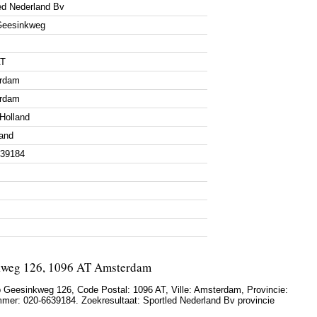
ed Nederland Bv
Geesinkweg
AT
rdam
rdam
Holland
and
639184
nkweg 126, 1096 AT Amsterdam
 Geesinkweg 126
, Code Postal:
1096 AT
, Ville:
Amsterdam
, Provincie:
mmer:
020-6639184
. Zoekresultaat: Sportled Nederland Bv provincie