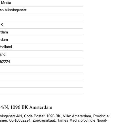
 Media
an Vlissingenstr
BK
rdam
rdam
Holland
and
852224
r 4/N, 1096 BK Amsterdam
singenstr 4/N
, Code Postal:
1096 BK
, Ville:
Amsterdam
, Provincie:
mmer:
06-16852224
. Zoekresultaat: Tames Media provincie Noord-