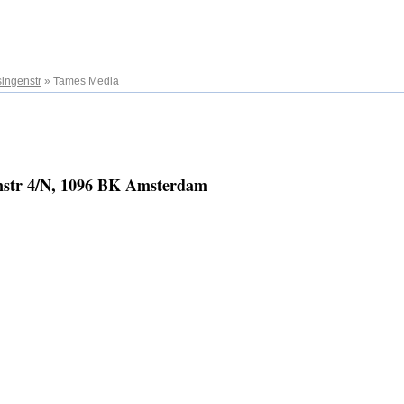
singenstr
»
Tames Media
enstr 4/N, 1096 BK Amsterdam