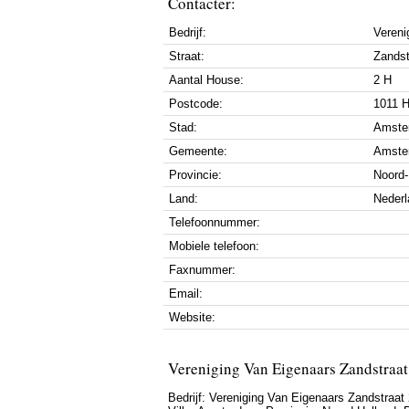
Contacter:
Bedrijf:
Vereni
Straat:
Zandst
Aantal House:
2 H
Postcode:
1011 
Stad:
Amste
Gemeente:
Amste
Provincie:
Noord-
Land:
Nederl
Telefoonnummer:
Mobiele telefoon:
Faxnummer:
Email:
Website:
Vereniging Van Eigenaars Zandstraa
Bedrijf:
Vereniging Van Eigenaars Zandstraa