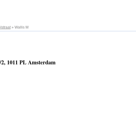
straat
»
Wallis M
3/2, 1011 PL Amsterdam