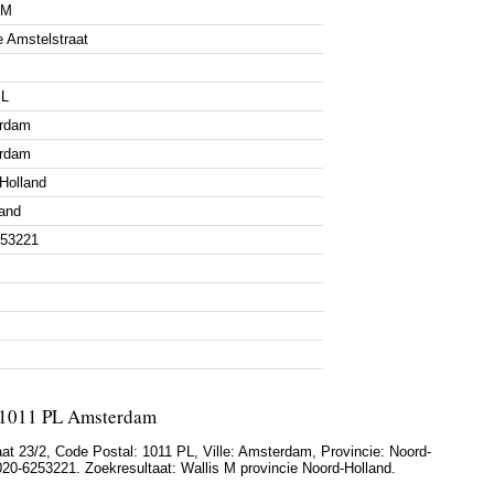
 M
 Amstelstraat
PL
rdam
rdam
Holland
and
253221
, 1011 PL Amsterdam
at 23/2
, Code Postal:
1011 PL
, Ville:
Amsterdam
, Provincie:
Noord-
020-6253221
. Zoekresultaat: Wallis M provincie Noord-Holland.