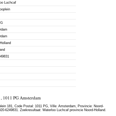
oo Luchcaf
ooplein
PG
rdam
rdam
Holland
and
249831
81, 1011 PG Amsterdam
lein 181
, Code Postal:
1011 PG
, Ville:
Amsterdam
, Provincie:
Noord-
020-6249831
. Zoekresultaat: Waterloo Luchcaf provincie Noord-Holland.