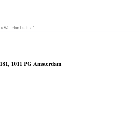
»
Waterloo Luchcaf
n 181, 1011 PG Amsterdam