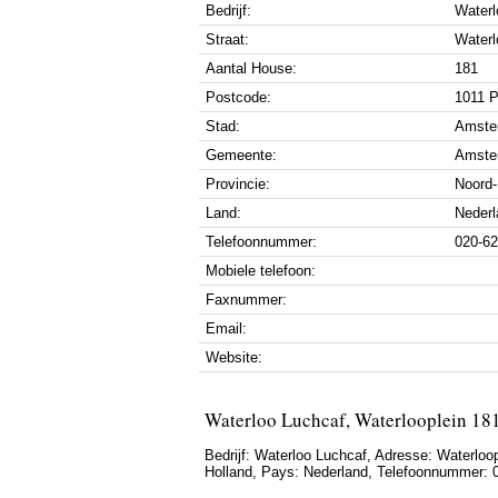
Bedrijf:
Waterl
Straat:
Waterl
Aantal House:
181
Postcode:
1011 
Stad:
Amste
Gemeente:
Amste
Provincie:
Noord-
Land:
Nederl
Telefoonnummer:
020-6
Mobiele telefoon:
Faxnummer:
Email:
Website:
Waterloo Luchcaf, Waterlooplein 1
Bedrijf:
Waterloo Luchcaf
,
Adresse:
Waterloop
Holland
, Pays:
Nederland
,
Telefoonnummer: