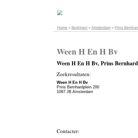
08.08.2026
Home
»
Bedrijven
»
Amsterdam
»
Prins Bernhar
Ween H En H Bv
Ween H En H Bv, Prins Bernhard
Zoekresultaten:
Ween H En H Bv
Prins Bernhardplein 200
1097 JB Amsterdam
Contacter: