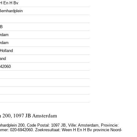
H En H Bv
Bernhardplein
JB
rdam
rdam
Holland
and
942060
n 200, 1097 JB Amsterdam
nhardplein 200
, Code Postal:
1097 JB
, Ville:
Amsterdam
, Provincie:
mmer:
020-6942060
. Zoekresultaat: Ween H En H Bv provincie Noord-