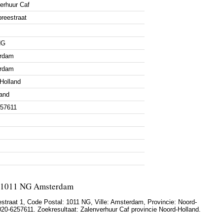
erhuur Caf
reestraat
NG
rdam
rdam
Holland
and
257611
1, 1011 NG Amsterdam
straat 1
, Code Postal:
1011 NG
, Ville:
Amsterdam
, Provincie:
Noord-
020-6257611
. Zoekresultaat: Zalenverhuur Caf provincie Noord-Holland.