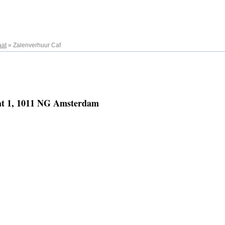
aat
»
Zalenverhuur Caf
aat 1, 1011 NG Amsterdam