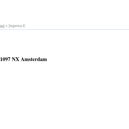
gel
»
Zegerius E
2, 1097 NX Amsterdam