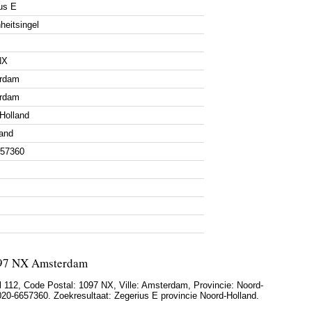
us E
heitsingel
NX
rdam
rdam
Holland
and
657360
1097 NX Amsterdam
l 112
, Code Postal:
1097 NX
, Ville:
Amsterdam
, Provincie:
Noord-
020-6657360
. Zoekresultaat: Zegerius E provincie Noord-Holland.