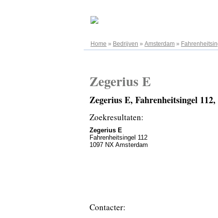
07.08.2026
Home
»
Bedrijven
»
Amsterdam
»
Fahrenheitsin
Zegerius E
Zegerius E, Fahrenheitsingel 11
Zoekresultaten:
Zegerius E
Fahrenheitsingel 112
1097 NX Amsterdam
Contacter: