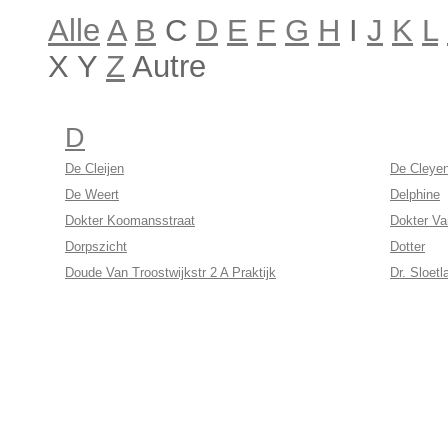
Alle
A
B
C
D
E
F
G
H
I
J
K
L
X Y
Z
Autre
D
De Cleijen
De Cleye
De Weert
Delphine
Dokter Koomansstraat
Dokter Va
Dorpszicht
Dotter
Doude Van Troostwijkstr 2 A Praktijk
Dr. Sloetl