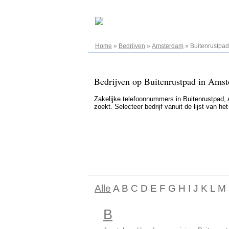
07.08.2026
Home
»
Bedrijven
»
Amsterdam
»
Buitenrustpad
Bedrijven op Buitenrustpad in Amst
Zakelijke telefoonnummers in Buitenrustpad, 
zoekt. Selecteer bedrijf vanuit de lijst van h
Alle
A B C D E F G H I J K L M
B