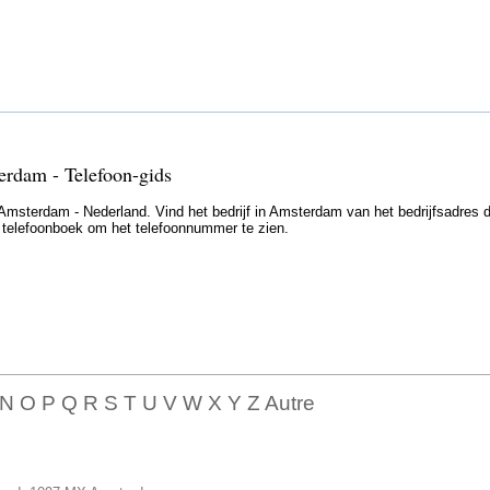
erdam - Telefoon-gids
Amsterdam - Nederland. Vind het bedrijf in Amsterdam van het bedrijfsadres d
et telefoonboek om het telefoonnummer te zien.
 N O P Q R S T U V W X Y Z Autre