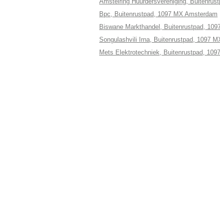
Amstelring Huurdersvereniging, Buitenru
Bpc, Buitenrustpad, 1097 MX Amsterdam
Biswane Markthandel, Buitenrustpad, 10
Songulashvili Irna, Buitenrustpad, 1097
Mets Elektrotechniek, Buitenrustpad, 1