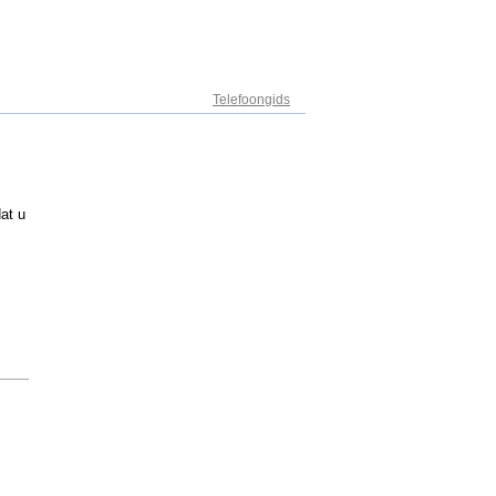
Adresregister
Telefoongids
at u