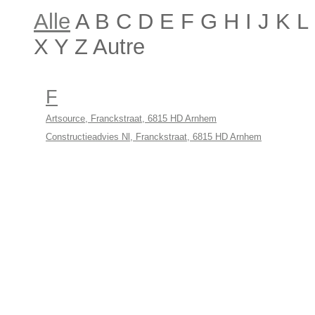
Alle
A B C D E F G H I J K 
X Y Z Autre
F
Artsource, Franckstraat, 6815 HD Arnhem
Constructieadvies Nl, Franckstraat, 6815 HD Arnhem