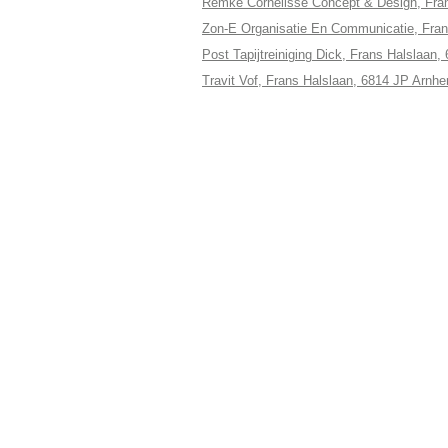
Remke Cornelisse Concept & Design, Fra
Zon-E Organisatie En Communicatie, Fra
Post Tapijtreiniging Dick, Frans Halslaan
Travit Vof, Frans Halslaan, 6814 JP Arnh