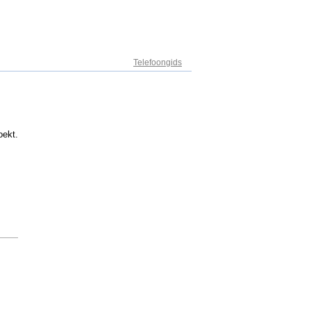
Adresregister
Telefoongids
oekt.