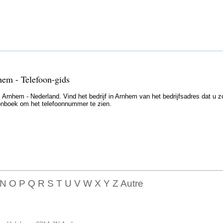
hem - Telefoon-gids
Arnhem - Nederland. Vind het bedrijf in Arnhem van het bedrijfsadres dat u z
efoonboek om het telefoonnummer te zien.
 N O P Q R S T U V W X Y Z Autre