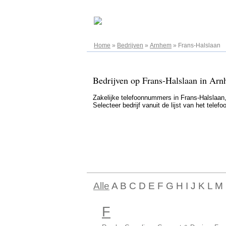
06.08.2026
Home
»
Bedrijven
»
Arnhem
»
Frans-Halslaan
Bedrijven op Frans-Halslaan in Arn
Zakelijke telefoonnummers in Frans-Halslaan, 
Selecteer bedrijf vanuit de lijst van het tel
Alle
A B C D E F G H I J K L M
F