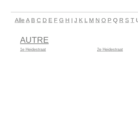
Alle
A
B
C
D
E
F
G
H
I
J
K
L
M
N
O
P
Q
R
S
T
AUTRE
1e Heidestraat
2e Heidestraat