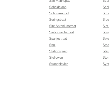
San Marinopad
Scan
Scheldelaan
Schi
Schorrenkruid
Sch
Seringstraat
Sibe
Sint-Antoniusstraat
Sint
Sint-Josephstraat
Slin
Spanjestraat
Spie
Spui
Sta
Stationsplein
Stat
Stelleweg
Ster
Strandplevier
Syn