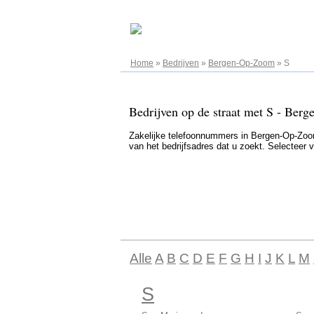
06.08.2026
Home
»
Bedrijven
»
Bergen-Op-Zoom
»
S
Bedrijven op de straat met S - Ber
Zakelijke telefoonnummers in Bergen-Op-Zoom 
van het bedrijfsadres dat u zoekt. Selecteer 
Alle
A
B
C
D
E
F
G
H
I
J
K
L
M
S