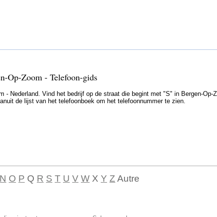
gen-Op-Zoom - Telefoon-gids
- Nederland. Vind het bedrijf op de straat die begint met "S" in Bergen-Op
vanuit de lijst van het telefoonboek om het telefoonnummer te zien.
N
O
P
Q
R
S
T
U
V
W
X
Y
Z
Autre