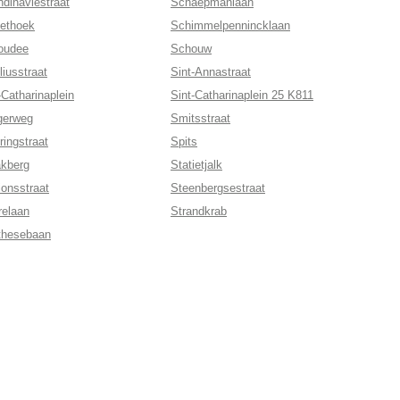
dinaviestraat
Schaepmanlaan
ethoek
Schimmelpennincklaan
oudee
Schouw
liusstraat
Sint-Annastraat
-Catharinaplein
Sint-Catharinaplein 25 K811
gerweg
Smitsstraat
ringstraat
Spits
akberg
Statietjalk
ionsstraat
Steenbergsestraat
relaan
Strandkrab
thesebaan