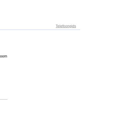
Adresregister
Telefoongids
-Zoom