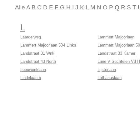
Alle
A
B
C
D
E
F
G
H
I
J
K
L
M
N
O
P
Q
R
S
T
L
Laarderweg
Lammert Majoorlaan
Lammert Majoorlaan 50-I Links
Lammert Majoorlaan 50
Landstraat 31 Wnkl
Landstraat 33 Kamer
Landstraat 43 North
Lane V Suchtelen Vd H
Leeuweriklaan
Lijsterlaan
Lindelaan 5
Lothariuslaan