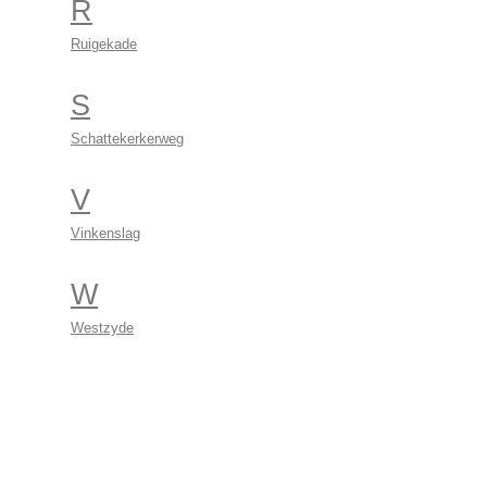
R
Ruigekade
S
Schattekerkerweg
V
Vinkenslag
W
Westzyde