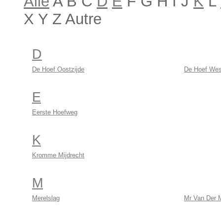
Alle
A B C
D
E
F G H I J
K
L
X Y Z Autre
D
De Hoef Oostzijde
De Hoef Wes
E
Eerste Hoefweg
K
Kromme Mijdrecht
M
Merelslag
Mr Van Der 