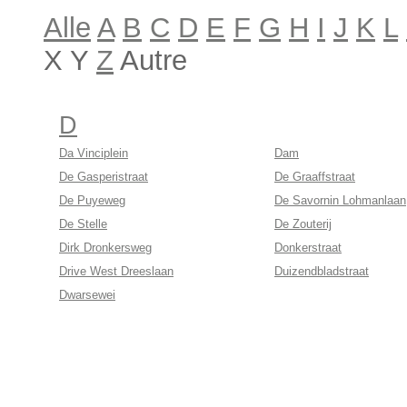
Alle
A
B
C
D
E
F
G
H
I
J
K
L
X Y
Z
Autre
D
Da Vinciplein
Dam
De Gasperistraat
De Graaffstraat
De Puyeweg
De Savornin Lohmanlaan
De Stelle
De Zouterij
Dirk Dronkersweg
Donkerstraat
Drive West Dreeslaan
Duizendbladstraat
Dwarsewei