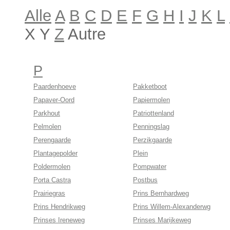
Alle
A
B
C
D
E
F
G
H
I
J
K
L
X Y
Z
Autre
P
Paardenhoeve
Pakketboot
Papaver-Oord
Papiermolen
Parkhout
Patriottenland
Pelmolen
Penningslag
Perengaarde
Perzikgaarde
Plantagepolder
Plein
Poldermolen
Pompwater
Porta Castra
Postbus
Prairiegras
Prins Bernhardweg
Prins Hendrikweg
Prins Willem-Alexanderwg
Prinses Ireneweg
Prinses Marijkeweg