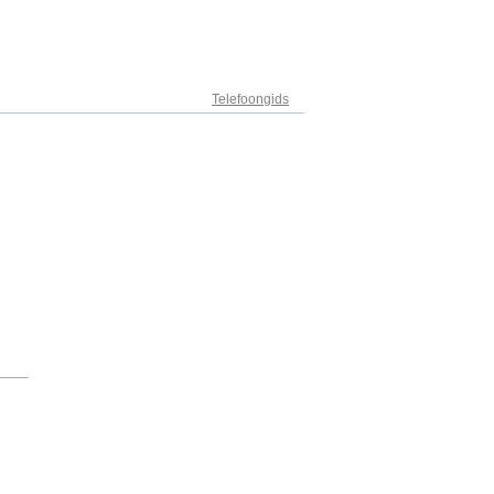
Adresregister
Telefoongids