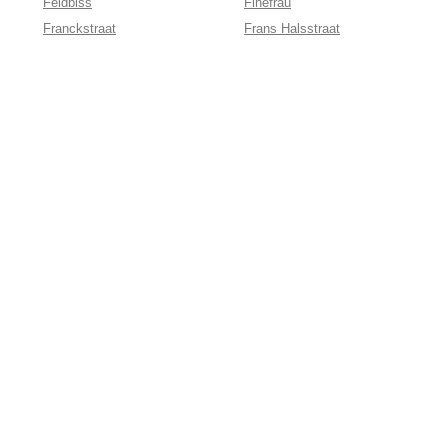
Feldbiss
Finefrau
Franckstraat
Frans Halsstraat