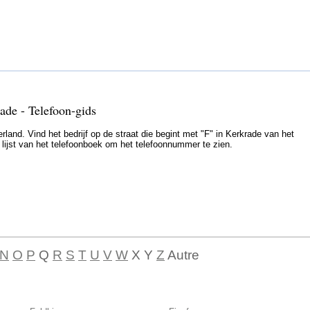
ade - Telefoon-gids
land. Vind het bedrijf op de straat die begint met "F" in Kerkrade van het
e lijst van het telefoonboek om het telefoonnummer te zien.
N
O
P
Q
R
S
T
U
V
W
X Y
Z
Autre