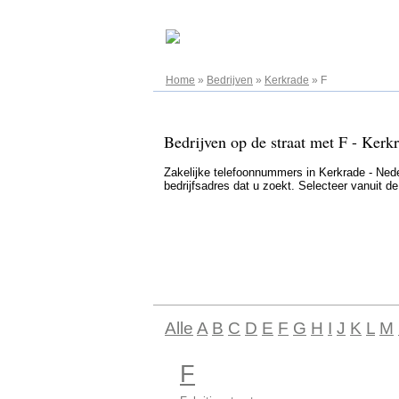
06.08.2026
Home
»
Bedrijven
»
Kerkrade
»
F
Bedrijven op de straat met F - Kerkr
Zakelijke telefoonnummers in Kerkrade - Neder
bedrijfsadres dat u zoekt. Selecteer vanuit d
Alle
A
B
C
D
E
F
G
H
I
J
K
L
M
F