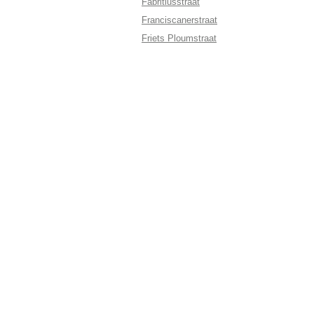
Fabritiusstraat
Franciscanerstraat
Friets Ploumstraat