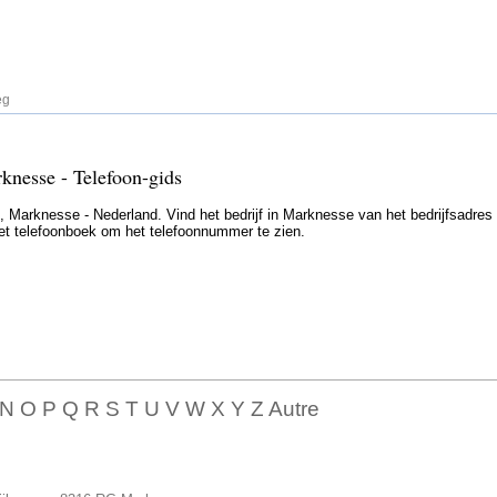
eg
knesse - Telefoon-gids
 Marknesse - Nederland. Vind het bedrijf in Marknesse van het bedrijfsadres
 het telefoonboek om het telefoonnummer te zien.
 N O P Q R S T U V W X Y Z Autre