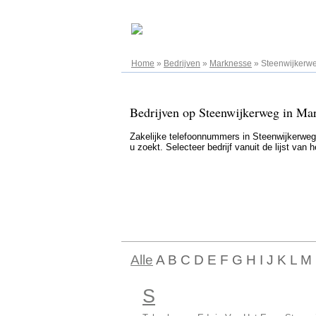
08.08.2026
Home
»
Bedrijven
»
Marknesse
»
Steenwijkerw
Bedrijven op Steenwijkerweg in Mar
Zakelijke telefoonnummers in Steenwijkerweg,
u zoekt. Selecteer bedrijf vanuit de lijst van
Alle
A B C D E F G H I J K L M
S