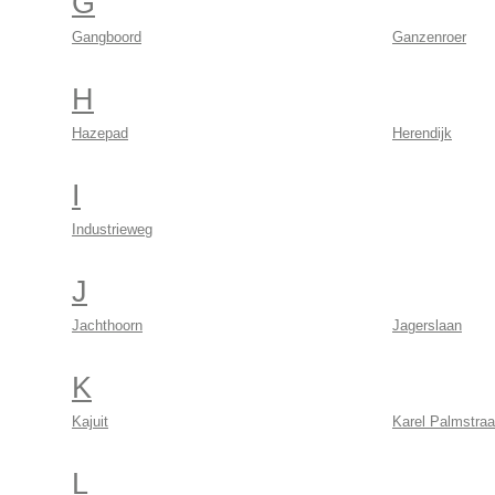
G
Gangboord
Ganzenroer
H
Hazepad
Herendijk
I
Industrieweg
J
Jachthoorn
Jagerslaan
K
Kajuit
Karel Palmstraa
L