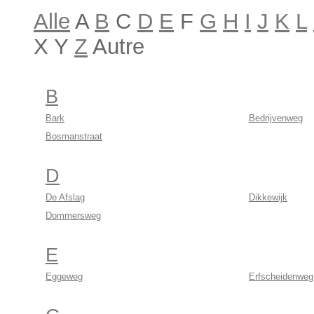
Alle
A
B
C
D
E
F
G
H
I
J
K
L
X Y
Z
Autre
B
Bark
Bedrijvenweg
Bosmanstraat
D
De Afslag
Dikkewijk
Dommersweg
E
Eggeweg
Erfscheidenweg