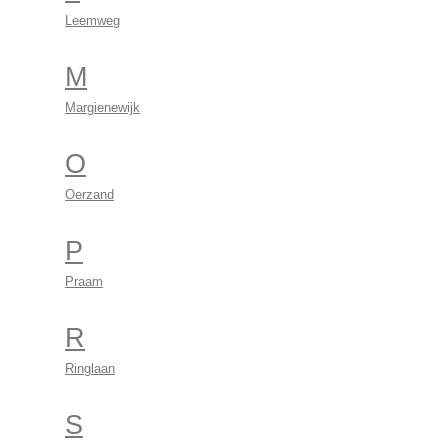
Leemweg
M
Margienewijk
O
Oerzand
P
Praam
R
Ringlaan
S