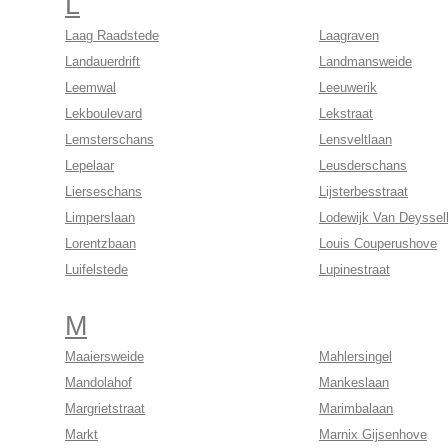
L
Laag Raadstede
Laagraven
Landauerdrift
Landmansweide
Leemwal
Leeuwerik
Lekboulevard
Lekstraat
Lemsterschans
Lensveltlaan
Lepelaar
Leusderschans
Lierseschans
Lijsterbesstraat
Limperslaan
Lodewijk Van Deysse
Lorentzbaan
Louis Couperushove
Luifelstede
Lupinestraat
M
Maaiersweide
Mahlersingel
Mandolahof
Mankeslaan
Margrietstraat
Marimbalaan
Markt
Marnix Gijsenhove