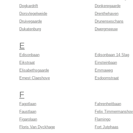
Dogkardrift
Donkeregaarde
Dorsvlegelweide
Drenthehaven
Druivegaarde
Drunenseschans
Dukatenburg
Dwergmeeuw
E
Edisonbaan
Edisonbaan 14 Slag
Eikstraat
Einsteinbaan
Elisabethsgaarde
Emmaweg
Ernest Claeshove
Esdoornstraat
F
Fagotlaan
Fahrenheitbaan
Faustlaan
Felix Timmermansho
Figarolaan
Flamingo
Floris Van Dyckhage
Fort Jutphaas