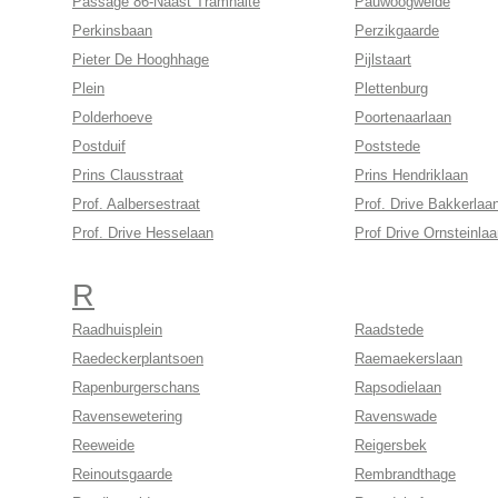
Passage 86-Naast Tramhalte
Pauwoogweide
Perkinsbaan
Perzikgaarde
Pieter De Hooghhage
Pijlstaart
Plein
Plettenburg
Polderhoeve
Poortenaarlaan
Postduif
Poststede
Prins Clausstraat
Prins Hendriklaan
Prof. Aalbersestraat
Prof. Drive Bakkerlaa
Prof. Drive Hesselaan
Prof Drive Ornsteinla
R
Raadhuisplein
Raadstede
Raedeckerplantsoen
Raemaekerslaan
Rapenburgerschans
Rapsodielaan
Ravensewetering
Ravenswade
Reeweide
Reigersbek
Reinoutsgaarde
Rembrandthage