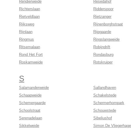
Rendierweide
Resedahof
Richterslaan
Ridderspoor
Rietveldlaan
Rietzanger
Rijksweg
Rijnenborghstraat
Rijnlaan
Rijpgaarde
Ringmus
Ringslangweide
Ritsemalaan
Robijndrift
Rond Het Fort
Rondasburg
Roskamweide
Rotskruiper
S
Salamanderweide
Sallandhaven
Schaapweide
Schakelstede
Schemergaarde
Schermerhornpark
Schoolstraat
Schouwstede
Serenadelaan
Sibeliushof
Sikkelweide
Simon De Vliegerhage