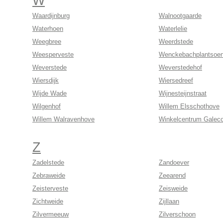
W
Waardijnburg
Walnootgaarde
Waterhoen
Waterlelie
Weegbree
Weerdstede
Weesperveste
Wenckebachplantsoe
Weverstede
Weverstedehof
Wiersdijk
Wiersedreef
Wijde Wade
Wijnesteijnstraat
Wilgenhof
Willem Elsschothove
Willem Walravenhove
Winkelcentrum Galec
Z
Zadelstede
Zandoever
Zebraweide
Zeearend
Zeisterveste
Zeisweide
Zichtweide
Zijllaan
Zilvermeeuw
Zilverschoon