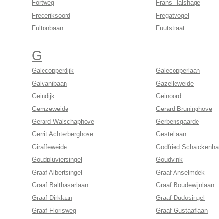
Fortweg
Frans Halshage
Frederiksoord
Fregatvogel
Fultonbaan
Fuutstraat
G
Galecopperdijk
Galecopperlaan
Galvanibaan
Gazelleweide
Geindijk
Geinoord
Gemzeweide
Gerard Bruninghove
Gerard Walschaphove
Gerbensgaarde
Gerrit Achterberghove
Gestellaan
Giraffeweide
Godfried Schalckenh
Goudpluviersingel
Goudvink
Graaf Albertsingel
Graaf Anselmdek
Graaf Balthasarlaan
Graaf Boudewijnlaan
Graaf Dirklaan
Graaf Dudosingel
Graaf Florisweg
Graaf Gustaaflaan