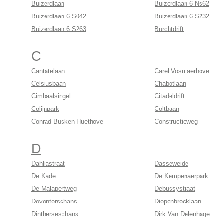
Buizerdlaan
Buizerdlaan 6 Ns62
Buizerdlaan 6 S042
Buizerdlaan 6 S232
Buizerdlaan 6 S263
Burchtdrift
C
Cantatelaan
Carel Vosmaerhove
Celsiusbaan
Chabotlaan
Cimbaalsingel
Citadeldrift
Colijnpark
Coltbaan
Conrad Busken Huethove
Constructieweg
D
Dahliastraat
Dasseweide
De Kade
De Kempenaerpark
De Malapertweg
Debussystraat
Deventerschans
Diepenbrocklaan
Dintherseschans
Dirk Van Delenhage