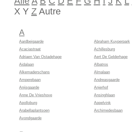
Alle
A
B
C
D
E
F
G
H
I
J
K
L
X Y
Z
Autre
A
Aardbeigaarde
Abraham Kuyperpark
Acaciastraat
Achillesburg
Adriaen Van Ostadehage
Aert De Gelderhage
Aidalaan
Albatros
Alkemaderschans
Almalaan
Amperebaan
Andreasgaarde
Anijsgaarde
Anjerhof
Anne De Vrieshove
Ansinghlaan
Apolloburg
Appelvink
Arabellaplantsoen
Archimedesbaan
Avondgaarde