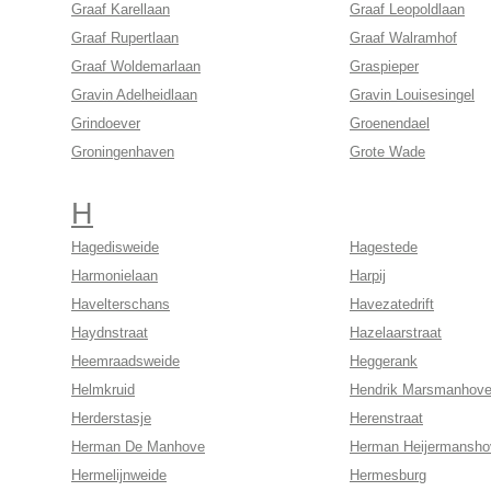
Graaf Karellaan
Graaf Leopoldlaan
Graaf Rupertlaan
Graaf Walramhof
Graaf Woldemarlaan
Graspieper
Gravin Adelheidlaan
Gravin Louisesingel
Grindoever
Groenendael
Groningenhaven
Grote Wade
H
Hagedisweide
Hagestede
Harmonielaan
Harpij
Havelterschans
Havezatedrift
Haydnstraat
Hazelaarstraat
Heemraadsweide
Heggerank
Helmkruid
Hendrik Marsmanhov
Herderstasje
Herenstraat
Herman De Manhove
Herman Heijermansho
Hermelijnweide
Hermesburg