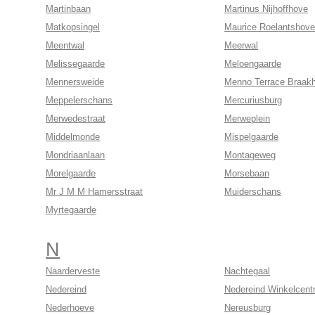
Martinbaan
Martinus Nijhoffhove
Matkopsingel
Maurice Roelantshove
Meentwal
Meerwal
Melissegaarde
Meloengaarde
Mennersweide
Menno Terrace Braak
Meppelerschans
Mercuriusburg
Merwedestraat
Merweplein
Middelmonde
Mispelgaarde
Mondriaanlaan
Montageweg
Morelgaarde
Morsebaan
Mr J M M Hamersstraat
Muiderschans
Myrtegaarde
N
Naarderveste
Nachtegaal
Nedereind
Nedereind Winkelcent
Nederhoeve
Nereusburg