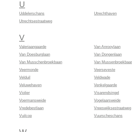
U
Uddelerschans
Utrechthaven
Utrechtsestraatweg
V
Valeriaangaarde
Van Anrooylaan
Van Doesburglaan
Van Dongenlaan
Van Musschenbroekbaan
Van Mussenbroekbaa
Veermonde
Veerseveste
Velduil
Veldwade
Veluwehaven
Venkelgaarde
Violier
Visarendsingel
Voermansweide
Vogelaarsweide
Vredebestlaan
Vreeswijksestraatweg
Vuilcop
Vuurscheschans