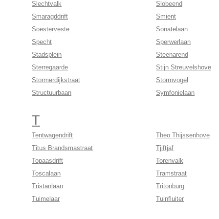
Slechtvalk
Slobeend
Smaragddrift
Smient
Soesterveste
Sonatelaan
Specht
Sperwerlaan
Stadsplein
Steenarend
Sterregaarde
Stijn Streuvelshove
Stormerdijkstraat
Stormvogel
Structuurbaan
Symfonielaan
T
Tentwagendrift
Theo Thijssenhove
Titus Brandsmastraat
Tjiftjaf
Topaasdrift
Torenvalk
Toscalaan
Tramstraat
Tristanlaan
Tritonburg
Tuimelaar
Tuinfluiter