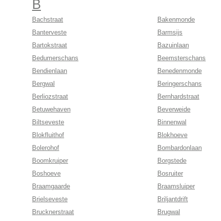
B
Bachstraat
Bakenmonde
Banterveste
Barmsijs
Bartokstraat
Bazuinlaan
Bedumerschans
Beemsterschans
Bendienlaan
Benedenmonde
Bergwal
Beringerschans
Berliozstraat
Bernhardstraat
Betuwehaven
Beverweide
Biltseveste
Binnenwal
Blokfluithof
Blokhoeve
Bolerohof
Bombardonlaan
Boomkruiper
Borgstede
Boshoeve
Bosruiter
Braamgaarde
Braamsluiper
Brielseveste
Briljantdrift
Brucknerstraat
Brugwal