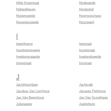
Hildo Kropstraat
Hindeweide
Hollandhaven
Hondsdraf
Hooiersweide
Hoornseschans
Hoveniersweide
Hunzewerf
I
Iepenhoeve
Iepstraat
Ijsselsteinseweg
Ijsselstraat
Ingeborgsgaarde
Ingelandsweide
Irenestraat
Irisstraat
J
Jachthoornlaan
Jachtvalk
Jacobus Van Looyhove
Jacques Perkhove
Jan Van Beershove
Jan Van Scorelhage
Julianaweg
Jupiterburg