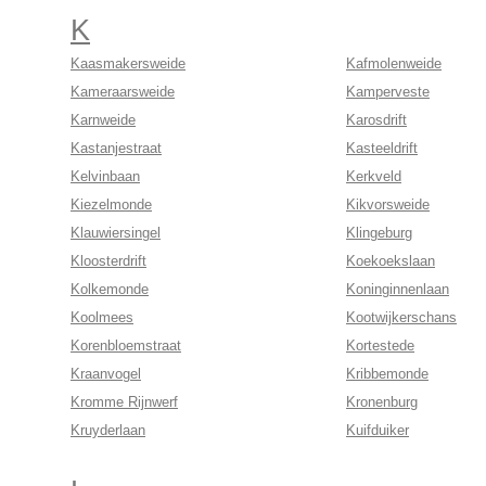
K
Kaasmakersweide
Kafmolenweide
Kameraarsweide
Kamperveste
Karnweide
Karosdrift
Kastanjestraat
Kasteeldrift
Kelvinbaan
Kerkveld
Kiezelmonde
Kikvorsweide
Klauwiersingel
Klingeburg
Kloosterdrift
Koekoekslaan
Kolkemonde
Koninginnenlaan
Koolmees
Kootwijkerschans
Korenbloemstraat
Kortestede
Kraanvogel
Kribbemonde
Kromme Rijnwerf
Kronenburg
Kruyderlaan
Kuifduiker