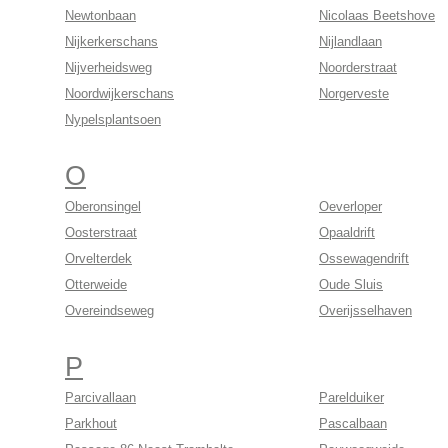
Newtonbaan
Nicolaas Beetshove
Nijkerkerschans
Nijlandlaan
Nijverheidsweg
Noorderstraat
Noordwijkerschans
Norgerveste
Nypelsplantsoen
O
Oberonsingel
Oeverloper
Oosterstraat
Opaaldrift
Orvelterdek
Ossewagendrift
Otterweide
Oude Sluis
Overeindseweg
Overijsselhaven
P
Parcivallaan
Parelduiker
Parkhout
Pascalbaan