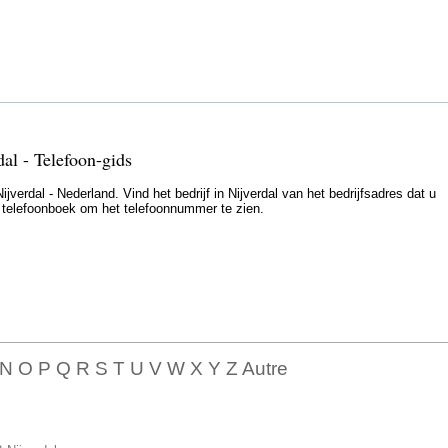
dal - Telefoon-gids
jverdal - Nederland. Vind het bedrijf in Nijverdal van het bedrijfsadres dat u
et telefoonboek om het telefoonnummer te zien.
 N O P Q R S T U V W X Y Z Autre