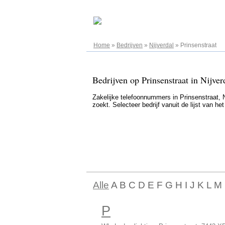
08.08.2026
Home
»
Bedrijven
»
Nijverdal
»
Prinsenstraat
Bedrijven op Prinsenstraat in Nijver
Zakelijke telefoonnummers in Prinsenstraat, Ni
zoekt. Selecteer bedrijf vanuit de lijst van h
Alle
A B C D E F G H I J K L M
P