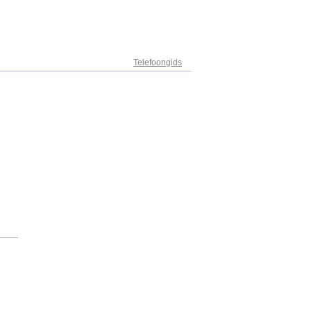
Adresregister
Telefoongids