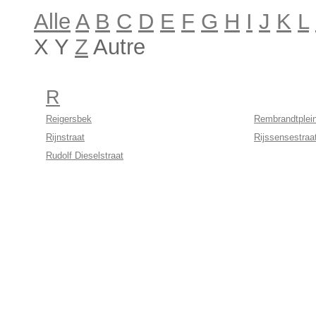
Alle
A
B
C
D
E
F
G
H
I
J
K
L
X Y
Z
Autre
R
Reigersbek
Rembrandtplei
Rijnstraat
Rijssensestraa
Rudolf Dieselstraat