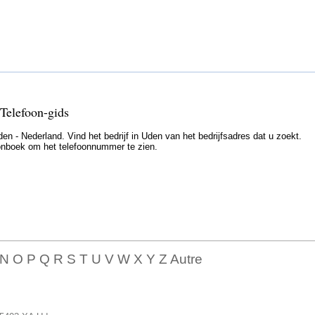
Telefoon-gids
n - Nederland. Vind het bedrijf in Uden van het bedrijfsadres dat u zoekt.
efoonboek om het telefoonnummer te zien.
 N O P Q R S T U V W X Y Z Autre