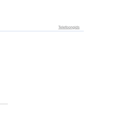
Adresregister
Telefoongids