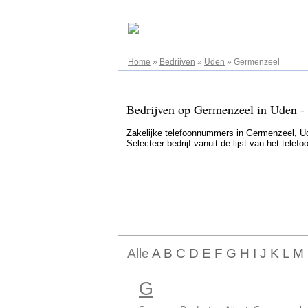
07.08.2026
Home
»
Bedrijven
»
Uden
»
Germenzeel
Bedrijven op Germenzeel in Uden - 
Zakelijke telefoonnummers in Germenzeel, Ude
Selecteer bedrijf vanuit de lijst van het tel
Alle
A B C D E F G H I J K L M
G