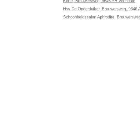
Korte, Brouwersweg, 9646 AH Veendam
Hsv De Onderduiker, Brouwersweg, 9646
Schoonheidssalon Aphrodite, Brouwersw