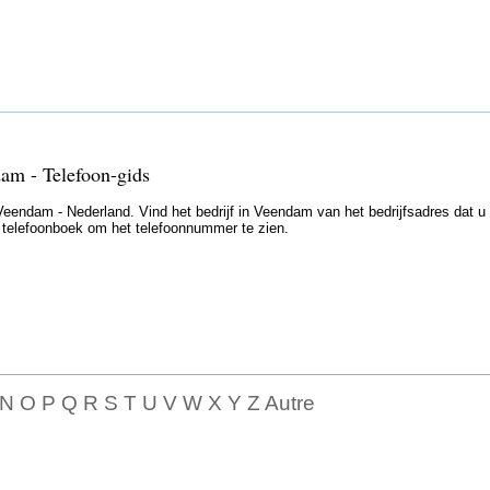
am - Telefoon-gids
endam - Nederland. Vind het bedrijf in Veendam van het bedrijfsadres dat u
et telefoonboek om het telefoonnummer te zien.
 N O P Q R S T U V W X Y Z Autre