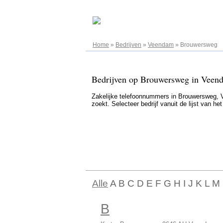
05.08.2026
Home
»
Bedrijven
»
Veendam
»
Brouwersweg
Bedrijven op Brouwersweg in Veend
Zakelijke telefoonnummers in Brouwersweg, Ve
zoekt. Selecteer bedrijf vanuit de lijst van h
Alle
A B C D E F G H I J K L M
B