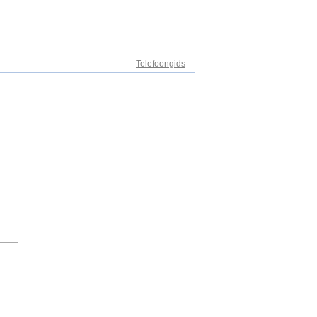
Adresregister
Telefoongids