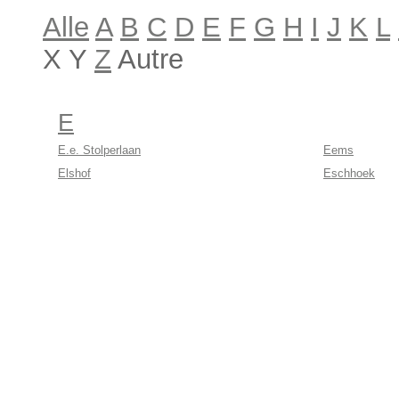
Alle
A
B
C
D
E
F
G
H
I
J
K
L
X Y
Z
Autre
E
E.e. Stolperlaan
Eems
Elshof
Eschhoek