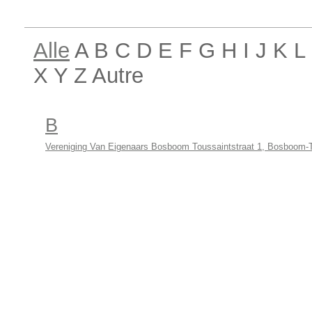
Alle
A B C D E F G H I J K 
X Y Z Autre
B
Vereniging Van Eigenaars Bosboom Toussaintstraat 1, Bosboom-T