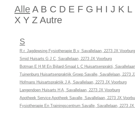
Alle
A B C D E F G H I J K 
X Y Z Autre
S
R.r. Jagdewsing Fysiotherapie B.v, Savallelaan, 2273 JX Voorburg
Smid Huisarts G J C, Savallelaan, 2273 JX Voorburg
Botman E H M En Bijlard-Smaal L C Huisartsenprakti, Savallelaa
Tuinenburg Huisartsenpraktijk Groep Savalle, Savallelaan, 2273 
Hofmans Huisartspraktijk J A, Savallelaan, 2273 JX Voorburg
Langendoen Huisarts H A, Savallelaan, 2273 JX Voorburg
Apotheek Service Apotheek Savalle, Savallelaan, 2273 JX Voorbu
Fysiotherapie En Trainingscentrum Savalle, Savallelaan, 2273 JX