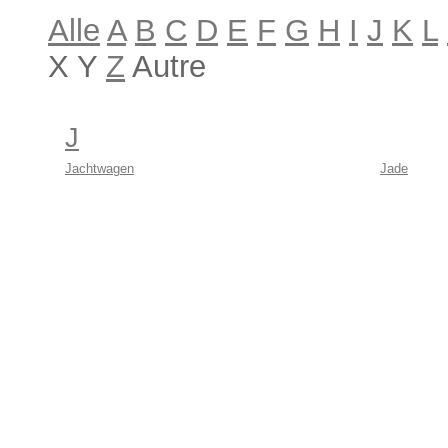
Alle
A
B
C
D
E
F
G
H
I
J
K
L
X Y
Z
Autre
J
Jachtwagen
Jade