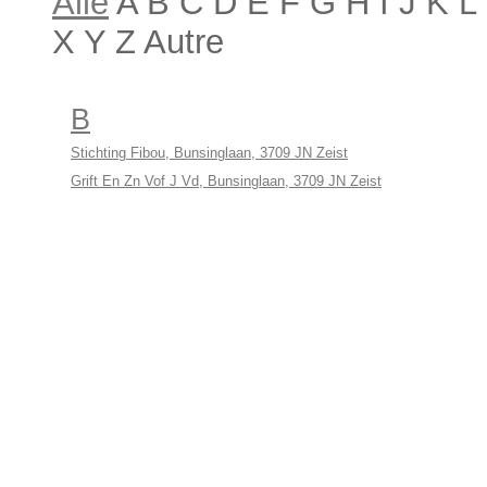
Alle
A B C D E F G H I J K 
X Y Z Autre
B
Stichting Fibou, Bunsinglaan, 3709 JN Zeist
Grift En Zn Vof J Vd, Bunsinglaan, 3709 JN Zeist