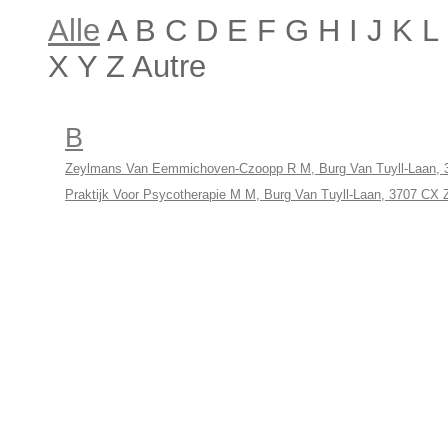
Alle
A B C D E F G H I J K 
X Y Z Autre
B
Zeylmans Van Eemmichoven-Czoopp R M, Burg Van Tuyll-Laan, 
Praktijk Voor Psycotherapie M M, Burg Van Tuyll-Laan, 3707 CX Z