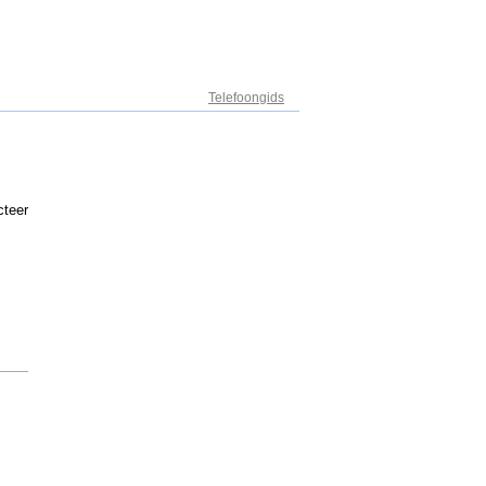
Adresregister
Telefoongids
cteer