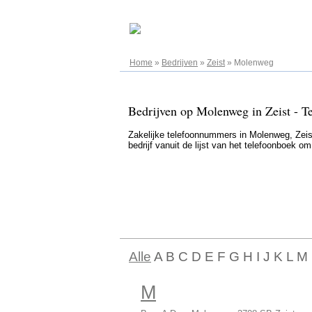
08.08.2026
Home
»
Bedrijven
»
Zeist
»
Molenweg
Bedrijven op Molenweg in Zeist - T
Zakelijke telefoonnummers in Molenweg, Zeist 
bedrijf vanuit de lijst van het telefoonboek o
Alle
A B C D E F G H I J K L M
M