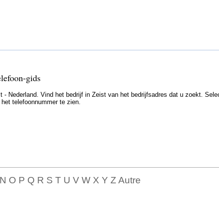
elefoon-gids
- Nederland. Vind het bedrijf in Zeist van het bedrijfsadres dat u zoekt. Sele
m het telefoonnummer te zien.
 N O P Q R S T U V W X Y Z Autre